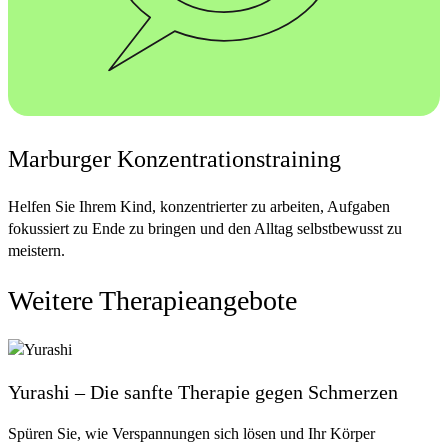
Marburger Konzentrationstraining
Helfen Sie Ihrem Kind, konzentrierter zu arbeiten, Aufgaben
fokussiert zu Ende zu bringen und den Alltag selbstbewusst zu
meistern.
Weitere Therapieangebote
Was?
Das MKT richtet sich an Kinder und Jugendliche, die
Schwierigkeiten haben, ihre Aufmerksamkeit zu steuern, bei
Yurashi – Die sanfte Therapie gegen Schmerzen
Aufgaben dranzubleiben oder Impulse zu kontrollieren. Ihr Kind
lernt, sich besser zu fokussieren, Aufgaben systematisch anzugehen
Spüren Sie, wie Verspannungen sich lösen und Ihr Körper
und Vertrauen in die eigenen Fähigkeiten zu entwickeln.