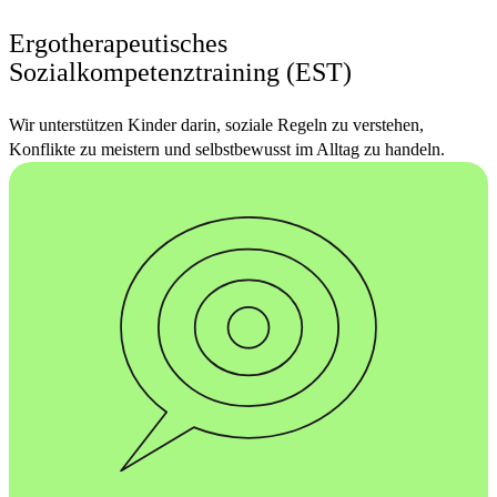
Ergotherapeutisches
Sozialkompetenztraining (EST)
Wir unterstützen Kinder darin, soziale Regeln zu verstehen,
Konflikte zu meistern und selbstbewusst im Alltag zu handeln.
Was?
Das Training richtet sich an 7–10-Jährige mit Schwierigkeiten im
Sozialverhalten – in Schule, Familie oder Freizeit. Ziel ist, dass
Kinder soziale Regeln sicher anwenden, Konflikte selbstständig
lösen und angemessen mit Emotionen umgehen lernen.
Wie?
In Gruppen von jeweils 6 Kindern üben sie soziale Situationen
spielerisch und vertiefen das Gelernte durch Hausaufgaben und
begleitende Materialien. Eltern werden aktiv einbezogen, erhalten